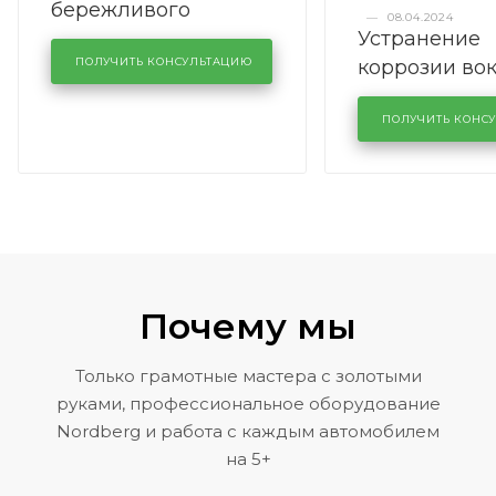
бережливого
—
08.04.2024
Устранение
производства в
коррозии во
кузовном сервисе
ПОЛУЧИТЬ КОНСУЛЬТАЦИЮ
лобового сте
KUTUZOVV
районе задн
ПОЛУЧИТЬ КОНС
Volkswagen 
Почему мы
Только грамотные мастера с золотыми
руками, профессиональное оборудование
Nordberg и работа с каждым автомобилем
на 5+