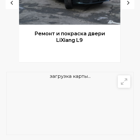
Ремонт и покраска двери
Р
LiXiang L9
загрузка карты...