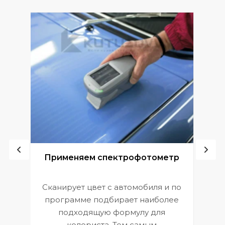
ой
Применяем спектрофотометр
Сканирует цвет с автомобиля и по
П
программе подбирает наиболее
к
э
подходящую формулу для
 и
В
колориста. Тем самым