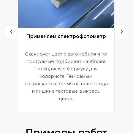
ой
Применяем спектрофотометр
Сканирует цвет с автомобиля и по
П
программе подбирает наиболее
к
э
подходящую формулу для
 и
В
колориста. Тем самым
сокращается время на поиск кода
и лишние тестовые выкрасы
цвета.
Примеры работ