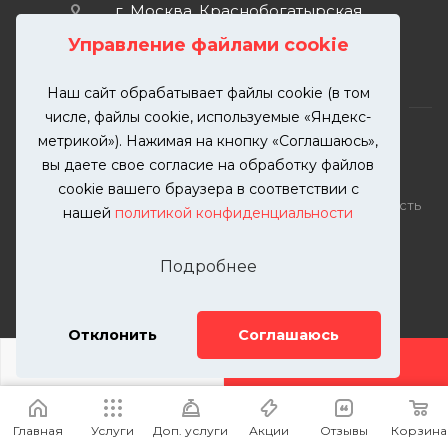
г. Москва, Краснобогатырская
улица, 89, стр. 1.
Управление файлами cookie
Наш сайт обрабатывает файлы cookie (в том
числе, файлы cookie, используемые «Яндекс-
метрикой»). Нажимая на кнопку «Соглашаюсь»,
вы даете свое согласие на обработку файлов
2026 © KUTUZOVV | Кузовной ремонт и покраска
cookie вашего браузера в соответствии с
автомобилей. Вся информация на сайте – собственность
нашей
политикой конфиденциальности
ООО "КУТУЗОВВ"
Публикация информации с сайта KUTUZOVV.RU без
Подробнее
разрешения запрещена. Все права защищены.
Почта: zakaz@kutuzovv.ru
Телефон: 8(499)-302-00-57
Отклонить
Соглашаюсь
ДОБАВИТЬ УСЛУГУ
Главная
Услуги
Доп. услуги
Акции
Отзывы
Корзина