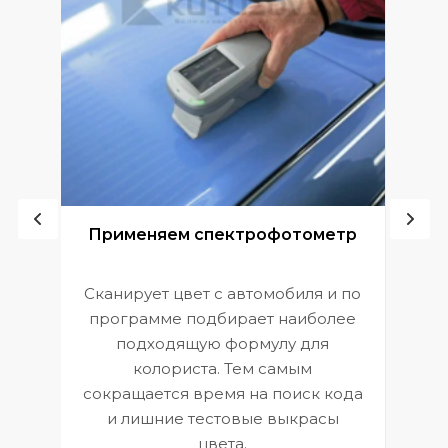
ой
Применяем спектрофотометр
Сканирует цвет с автомобиля и по
П
программе подбирает наиболее
к
э
подходящую формулу для
 и
В
колориста. Тем самым
сокращается время на поиск кода
и лишние тестовые выкрасы
цвета.