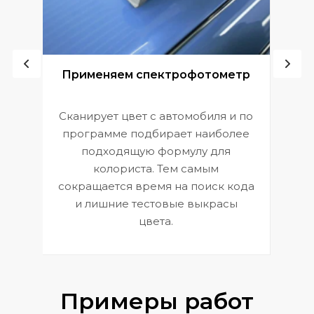
ой
Применяем спектрофотометр
Сканирует цвет с автомобиля и по
П
программе подбирает наиболее
к
э
подходящую формулу для
 и
В
колориста. Тем самым
сокращается время на поиск кода
и лишние тестовые выкрасы
цвета.
Примеры работ