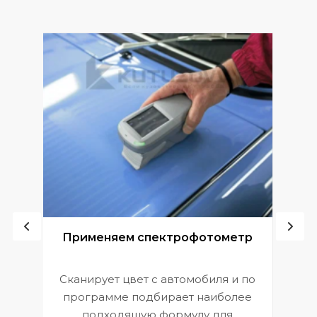
ой
Применяем спектрофотометр
Сканирует цвет с автомобиля и по
П
программе подбирает наиболее
к
э
подходящую формулу для