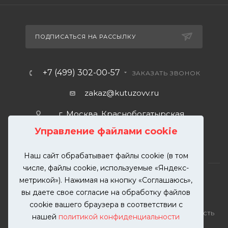
ПОДПИСАТЬСЯ НА РАССЫЛКУ
+7 (499) 302-00-57
ЗАКАЗАТЬ ЗВОНОК
zakaz@kutuzovv.ru
г. Москва, Краснобогатырская
улица, 89, стр. 1.
Управление файлами cookie
Наш сайт обрабатывает файлы cookie (в том
числе, файлы cookie, используемые «Яндекс-
метрикой»). Нажимая на кнопку «Соглашаюсь»,
вы даете свое согласие на обработку файлов
2026 © KUTUZOVV | Кузовной ремонт и покраска
cookie вашего браузера в соответствии с
автомобилей. Вся информация на сайте – собственность
нашей
политикой конфиденциальности
ООО "КУТУЗОВВ"