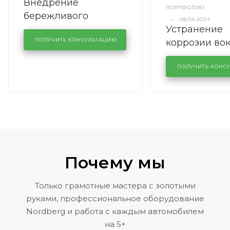
Внедрение
ПОРТФОЛИО
бережливого
—
08.04.2024
Устранение
производства в
коррозии во
кузовном сервисе
ПОЛУЧИТЬ КОНСУЛЬТАЦИЮ
лобового сте
KUTUZOVV
районе задн
ПОЛУЧИТЬ КОНС
Volkswagen 
Почему мы
Только грамотные мастера с золотыми
руками, профессиональное оборудование
Nordberg и работа с каждым автомобилем
на 5+