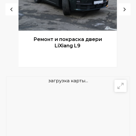
Ремонт и покраска двери
Р
LiXiang L9
загрузка карты...