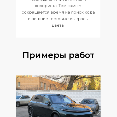
 и
В
колориста. Тем самым
сокращается время на поиск кода
и лишние тестовые выкрасы
цвета.
Примеры работ