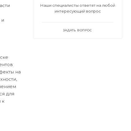
асти
Наши специалисты ответят на любой
интересующий вопрос
 и
ЗАДАТЬ ВОПРОС
ске
ентов
ефекты на
хности,
нением
ся для
 к