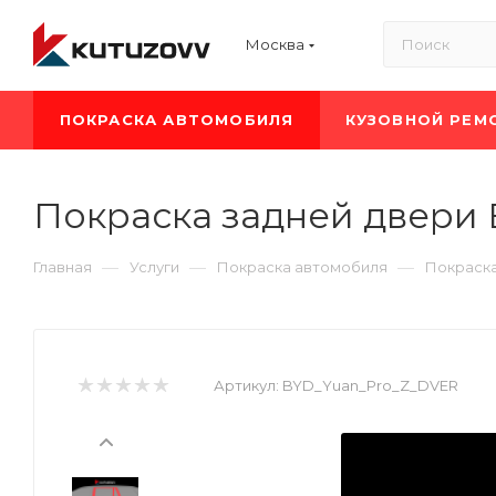
Москва
ПОКРАСКА АВТОМОБИЛЯ
КУЗОВНОЙ РЕМ
Покраска задней двери 
—
—
—
Главная
Услуги
Покраска автомобиля
Покраск
Артикул:
BYD_Yuan_Pro_Z_DVER