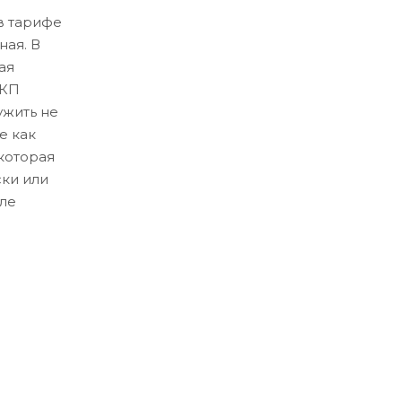
в тарифе
ная. В
ая
ЛКП
ужить не
е как
которая
ски или
ле