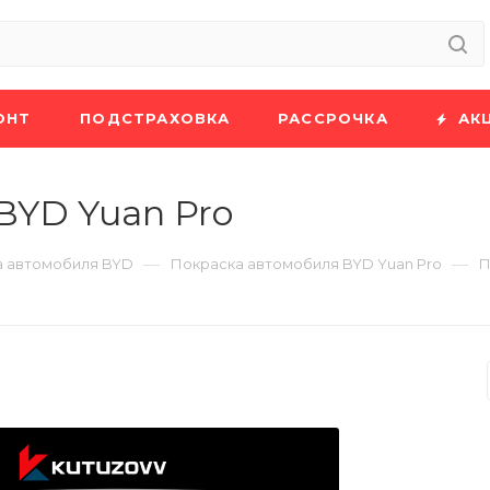
ОНТ
ПОДСТРАХОВКА
РАССРОЧКА
АК
BYD Yuan Pro
—
—
а автомобиля BYD
Покраска автомобиля BYD Yuan Pro
П