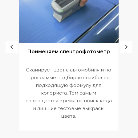
ой
Применяем спектрофотометр
Сканирует цвет с автомобиля и по
П
программе подбирает наиболее
к
э
подходящую формулу для
 и
В
колориста. Тем самым
сокращается время на поиск кода
и лишние тестовые выкрасы
цвета.