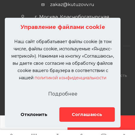
zakaz@kutuzovv.ru
г. Москва, Краснобогатырская
улица, 89, стр. 1.
Управление файлами cookie
Наш сайт обрабатывает файлы cookie (в том
числе, файлы cookie, используемые «Яндекс-
метрикой»). Нажимая на кнопку «Соглашаюсь»,
вы даете свое согласие на обработку файлов
2026 © KUTUZOVV | Кузовной ремонт и покраска
cookie вашего браузера в соответствии с
автомобилей. Вся информация на сайте – собственность
нашей
политикой конфиденциальности
ООО "КУТУЗОВВ"
Публикация информации с сайта KUTUZOVV.RU без
Подробнее
разрешения запрещена. Все права защищены.
Почта: zakaz@kutuzovv.ru
Телефон: 8(499)-302-00-57
Отклонить
Соглашаюсь
ДОБАВИТЬ УСЛУГУ