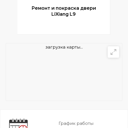
Ремонт и покраска двери
Р
LiXiang L9
загрузка карты...
График работы