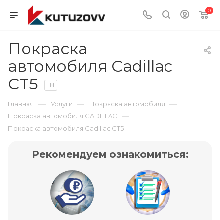
0
Покраска
автомобиля Cadillac
CT5
18
—
—
—
Главная
Услуги
Покраска автомобиля
—
Покраска автомобиля CADILLAC
Покраска автомобиля Cadillac CT5
Рекомендуем ознакомиться: