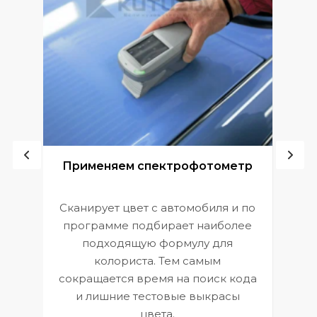
ой
Применяем спектрофотометр
Сканирует цвет с автомобиля и по
П
программе подбирает наиболее
к
э
подходящую формулу для
 и
В
колориста. Тем самым
сокращается время на поиск кода
и лишние тестовые выкрасы
цвета.