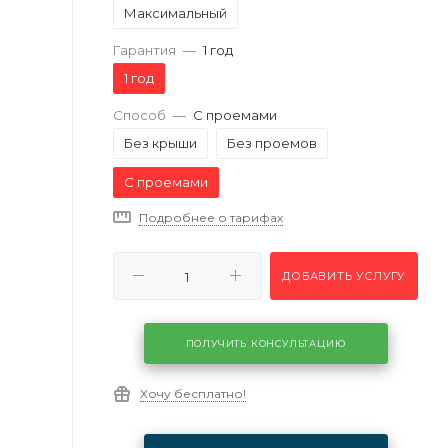
Максимальный
Гарантия
—
1 год
1 год
Способ
—
С проемами
Без крыши
Без проемов
С проемами
Подробнее о тарифах
ДОБАВИТЬ УСЛУГУ
ПОЛУЧИТЬ КОНСУЛЬТАЦИЮ
Хочу бесплатно!