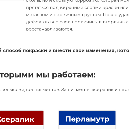
сколы, но и скрытую коррозию, которая мо
прятаться под верхними слоями краски ил
металлом и первичным грунтом. После уда
дефектов все слои первичных и вторичных
восстанавливаются.
способ покраски и внести свои изменения, кот
торыми мы работаем:
сколько видов пигментов. За пигменты ксералик и пер