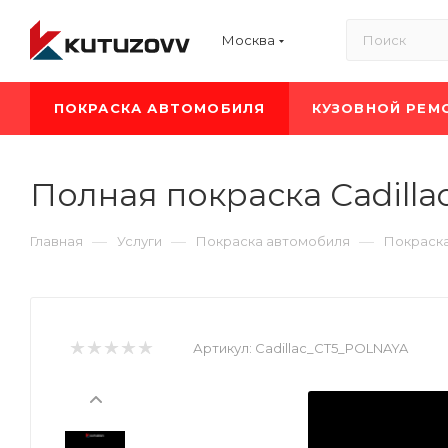
Москва
ПОКРАСКА АВТОМОБИЛЯ
КУЗОВНОЙ РЕМ
Полная покраска Cadilla
—
—
—
Главная
Услуги
Покраска автомобиля
Покраска
Артикул:
Cadillac_CT5_POLNAYA