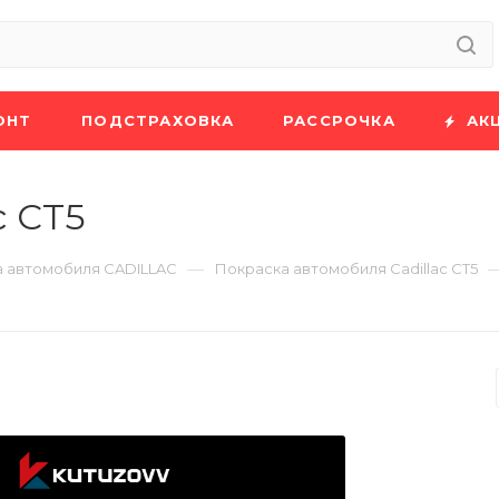
ОНТ
ПОДСТРАХОВКА
РАССРОЧКА
АК
c CT5
—
 автомобиля CADILLAC
Покраска автомобиля Cadillac CT5