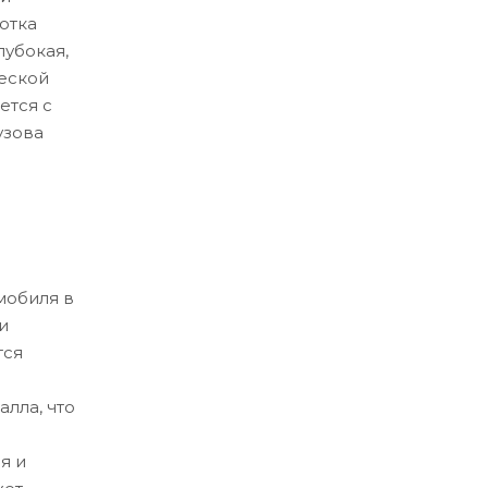
отка
лубокая,
еской
ется с
узова
мобиля в
и
тся
лла, что
я и