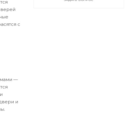
тся
дверей
ные
асятся с
емами —
тся
и
двери и
ы.