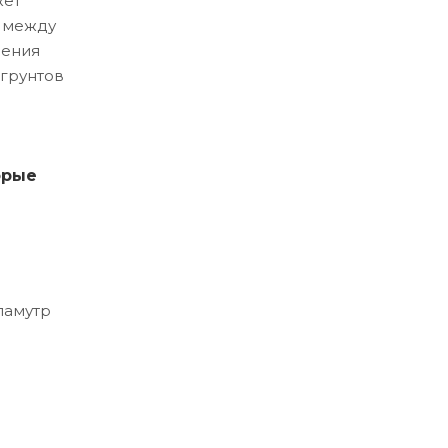
жет
и между
ления
 грунтов
орые
ламутр