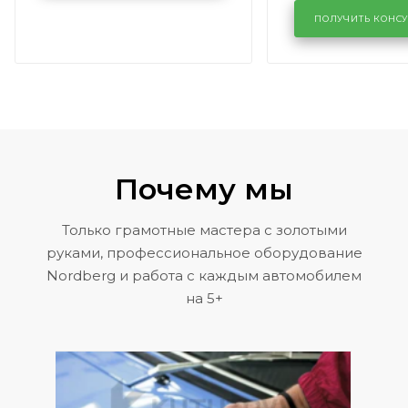
лобового сте
KUTUZOVV
районе задн
ПОЛУЧИТЬ КОНС
Volkswagen 
Почему мы
Только грамотные мастера с золотыми
руками, профессиональное оборудование
Nordberg и работа с каждым автомобилем
на 5+