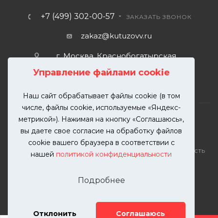
+7 (499) 302-00-57
ЗАКАЗАТЬ ЗВОНОК
zakaz@kutuzovv.ru
г. Москва, Краснобогатырская
улица, 89, стр. 1.
Управление файлами cookie
Наш сайт обрабатывает файлы cookie (в том
числе, файлы cookie, используемые «Яндекс-
метрикой»). Нажимая на кнопку «Соглашаюсь»,
вы даете свое согласие на обработку файлов
2026 © KUTUZOVV | Кузовной ремонт и покраска
cookie вашего браузера в соответствии с
автомобилей. Вся информация на сайте – собственность
нашей
политикой конфиденциальности
ООО "КУТУЗОВВ"
Публикация информации с сайта KUTUZOVV.RU без
Подробнее
разрешения запрещена. Все права защищены.
Почта: zakaz@kutuzovv.ru
Телефон: 8(499)-302-00-57
Отклонить
Соглашаюсь