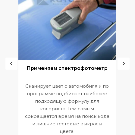
ой
Применяем спектрофотометр
Сканирует цвет с автомобиля и по
П
программе подбирает наиболее
к
э
подходящую формулу для
 и
В
колориста. Тем самым
сокращается время на поиск кода
и лишние тестовые выкрасы
цвета.