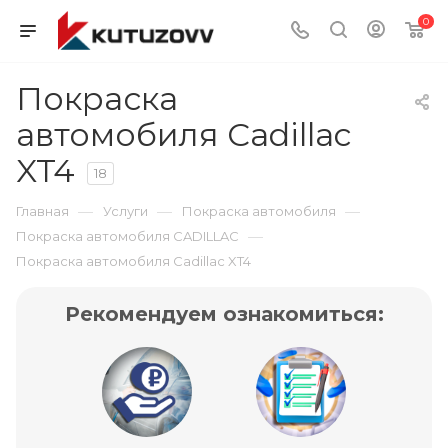
0
Покраска
автомобиля Cadillac
XT4
18
—
—
—
Главная
Услуги
Покраска автомобиля
—
Покраска автомобиля CADILLAC
Покраска автомобиля Cadillac XT4
Рекомендуем ознакомиться: