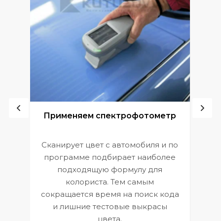
ой
Применяем спектрофотометр
Сканирует цвет с автомобиля и по
П
программе подбирает наиболее
к
э
подходящую формулу для
 и
В
колориста. Тем самым
сокращается время на поиск кода
и лишние тестовые выкрасы
цвета.