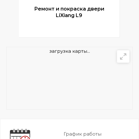
Ремонт и покраска двери
Р
LiXiang L9
загрузка карты...
График работы