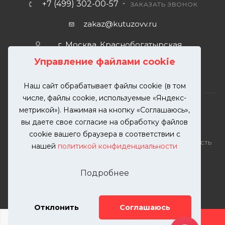
+7 (499) 302-00-57
ЗАКАЗАТЬ ЗВОНОК
zakaz@kutuzovv.ru
г. Москва, Краснобогатырская
улица, 89, стр. 1.
Управление файлами cookie
Наш сайт обрабатывает файлы cookie (в том
числе, файлы cookie, используемые «Яндекс-
метрикой»). Нажимая на кнопку «Соглашаюсь»,
вы даете свое согласие на обработку файлов
2026 © KUTUZOVV | Кузовной ремонт и покраска
cookie вашего браузера в соответствии с
автомобилей. Вся информация на сайте – собственность
нашей
политикой конфиденциальности
ООО "КУТУЗОВВ"
Публикация информации с сайта KUTUZOVV.RU без
Подробнее
разрешения запрещена. Все права защищены.
Почта: zakaz@kutuzovv.ru
Телефон: 8(499)-302-00-57
Отклонить
Соглашаюсь
ДОБАВИТЬ УСЛУГУ