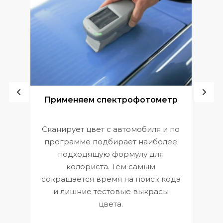
ой
Применяем спектрофотометр
Сканирует цвет с автомобиля и по
П
программе подбирает наиболее
к
э
подходящую формулу для
 и
В
колориста. Тем самым
сокращается время на поиск кода
и лишние тестовые выкрасы
цвета.