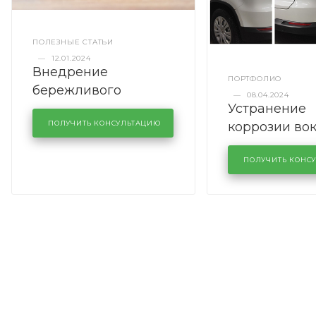
ПОЛЕЗНЫЕ СТАТЬИ
—
12.01.2024
Внедрение
ПОРТФОЛИО
бережливого
—
08.04.2024
Устранение
производства в
коррозии во
кузовном сервисе
ПОЛУЧИТЬ КОНСУЛЬТАЦИЮ
лобового сте
KUTUZOVV
районе задн
ПОЛУЧИТЬ КОНС
Volkswagen 