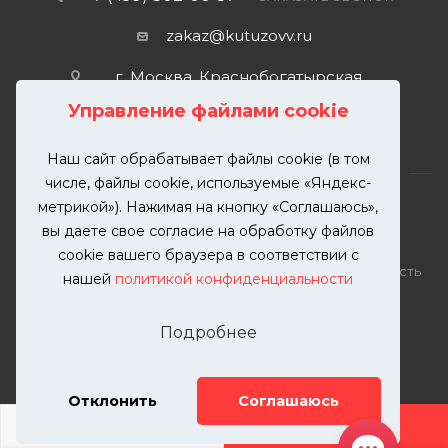
zakaz@kutuzovv.ru
г. Москва, Краснобогатырская
улица, 89, стр. 1.
Управление файлами cookie
Наш сайт обрабатывает файлы cookie (в том
числе, файлы cookie, используемые «Яндекс-
метрикой»). Нажимая на кнопку «Соглашаюсь»,
вы даете свое согласие на обработку файлов
2026 © KUTUZOVV | Кузовной ремонт и покраска
cookie вашего браузера в соответствии с
автомобилей. Вся информация на сайте – собственность
нашей
политикой конфиденциальности
ООО "КУТУЗОВВ"
Публикация информации с сайта KUTUZOVV.RU без
Подробнее
разрешения запрещена. Все права защищены.
Почта: zakaz@kutuzovv.ru
Телефон: 8(499)-302-00-57
Отклонить
Соглашаюсь
ДОБАВИТЬ УСЛУГУ