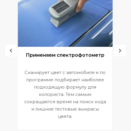
ой
Применяем спектрофотометр
Сканирует цвет с автомобиля и по
П
программе подбирает наиболее
к
э
подходящую формулу для
 и
В
колориста. Тем самым
сокращается время на поиск кода
и лишние тестовые выкрасы
цвета.