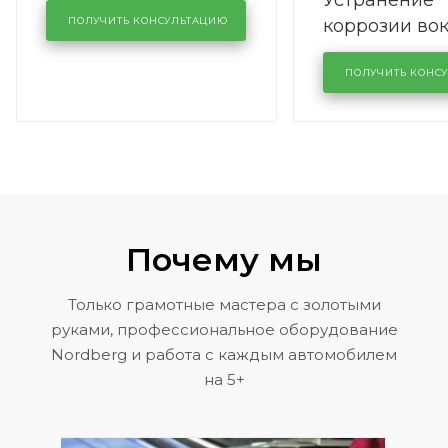
Устранение
производства в
коррозии во
кузовном сервисе
ПОЛУЧИТЬ КОНСУЛЬТАЦИЮ
лобового сте
KUTUZOVV
районе задн
ПОЛУЧИТЬ КОНС
Volkswagen 
Почему мы
Только грамотные мастера с золотыми
руками, профессиональное оборудование
Nordberg и работа с каждым автомобилем
на 5+