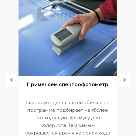
ой
Применяем спектрофотометр
Сканирует цвет с автомобиля и по
П
программе подбирает наиболее
к
э
подходящую формулу для
 и
В
колориста. Тем самым
сокращается время на поиск кода