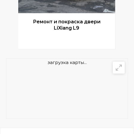
Ремонт и покраска двери
Р
LiXiang L9
загрузка карты...