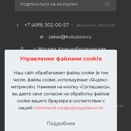
ПОДПИСАТЬСЯ НА РАССЫЛКУ
+7 (499) 302-00-57
ЗАКАЗАТЬ ЗВОНОК
zakaz@kutuzovv.ru
г. Москва, Краснобогатырская
улица, 89, стр. 1.
Управление файлами cookie
Наш сайт обрабатывает файлы cookie (в том
числе, файлы cookie, используемые «Яндекс-
метрикой»). Нажимая на кнопку «Соглашаюсь»,
вы даете свое согласие на обработку файлов
2026 © KUTUZOVV | Кузовной ремонт и покраска
cookie вашего браузера в соответствии с
автомобилей. Вся информация на сайте – собственность
нашей
политикой конфиденциальности
ООО "КУТУЗОВВ"
Публикация информации с сайта KUTUZOVV.RU без
Подробнее
разрешения запрещена. Все права защищены.