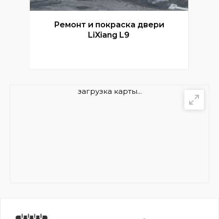
Ремонт и покраска двери
Р
LiXiang L9
загрузка карты...