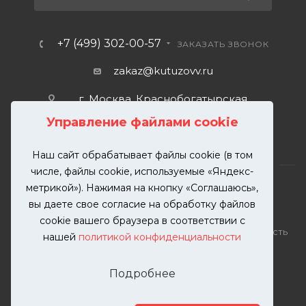
+7 (499) 302-00-57
ЗАКАЗАТЬ ЗВОНОК
zakaz@kutuzovv.ru
г. Москва, Краснобогатырская
улица, 89, стр. 1.
Управление файлами cookie
Наш сайт обрабатывает файлы cookie (в том
числе, файлы cookie, используемые «Яндекс-
метрикой»). Нажимая на кнопку «Соглашаюсь»,
вы даете свое согласие на обработку файлов
2026 © KUTUZOVV | Кузовной ремонт и покраска
cookie вашего браузера в соответствии с
автомобилей. Вся информация на сайте – собственность
нашей
политикой конфиденциальности
ООО "КУТУЗОВВ"
Публикация информации с сайта KUTUZOVV.RU без
Подробнее
разрешения запрещена. Все права защищены.
Почта: zakaz@kutuzovv.ru