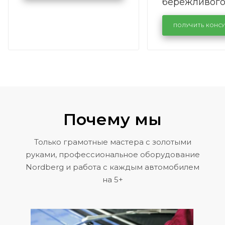
бережливог
производств
кузовном се
ПОЛУЧИТЬ КОНС
KUTUZOVV
Почему мы
Только грамотные мастера с золотыми
руками, профессиональное оборудование
Nordberg и работа с каждым автомобилем
на 5+