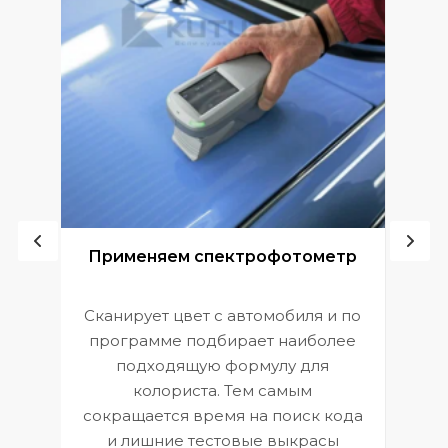
ой
Применяем спектрофотометр
Сканирует цвет с автомобиля и по
П
программе подбирает наиболее
к
э
подходящую формулу для
 и
В
колориста. Тем самым
сокращается время на поиск кода
и лишние тестовые выкрасы