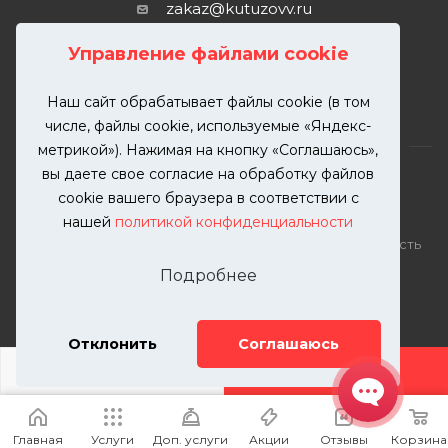
zakaz@kutuzovv.ru
г. Москва, Краснобогатырская
Управление файлами cookie
улица, 89, стр. 1.
Наш сайт обрабатывает файлы cookie (в том
числе, файлы cookie, используемые «Яндекс-
метрикой»). Нажимая на кнопку «Соглашаюсь»,
вы даете свое согласие на обработку файлов
cookie вашего браузера в соответствии с
нашей
политикой конфиденциальности
2026 © KUTUZOVV | Кузовной ремонт и покраска
автомобилей. Вся информация на сайте – собственность
ООО "КУТУЗОВВ"
Подробнее
Публикация информации с сайта KUTUZOVV.RU без
разрешения запрещена. Все права защищены.
Почта: zakaz@kutuzovv.ru
Отклонить
Соглашаюсь
Телефон: 8(499)-302-00-57
ДОБАВИТЬ УСЛУГУ
Главная
Услуги
Доп. услуги
Акции
Отзывы
Корзина