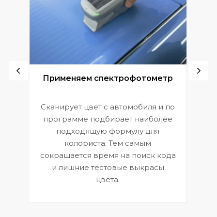
ой
Применяем спектрофотометр
Сканирует цвет с автомобиля и по
П
программе подбирает наиболее
к
э
подходящую формулу для
 и
В
колориста. Тем самым
сокращается время на поиск кода
и лишние тестовые выкрасы
цвета.