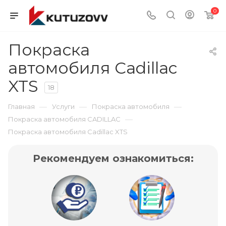
0
Покраска
автомобиля Cadillac
XTS
18
—
—
—
Главная
Услуги
Покраска автомобиля
—
Покраска автомобиля CADILLAC
Покраска автомобиля Cadillac XTS
Рекомендуем ознакомиться: