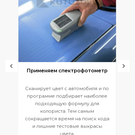
ой
Применяем спектрофотометр
Сканирует цвет с автомобиля и по
П
программе подбирает наиболее
к
э
подходящую формулу для
 и
В
колориста. Тем самым
сокращается время на поиск кода
и лишние тестовые выкрасы
цвета.