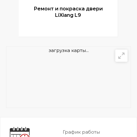
Ремонт и покраска двери
Р
LiXiang L9
загрузка карты...
График работы