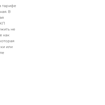
в тарифе
ная. В
ая
ЛКП
ужить не
е как
которая
ски или
ле