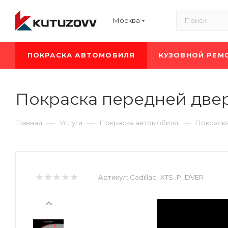
Москва
ПОКРАСКА АВТОМОБИЛЯ
КУЗОВНОЙ РЕМ
Покраска передней двери
—
—
—
Главная
Услуги
Покраска автомобиля
Покраска
Артикул:
Cadillac_XTS_P_DVER