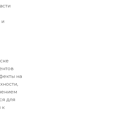
асти
 и
ске
ентов
ефекты на
хности,
нением
ся для
 к