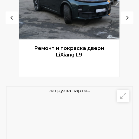
Ремонт и покраска двери
Р
LiXiang L9
загрузка карты...