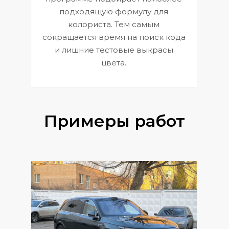
к
э
подходящую формулу для
 и
В
колориста. Тем самым
сокращается время на поиск кода
и лишние тестовые выкрасы
цвета.
Примеры работ