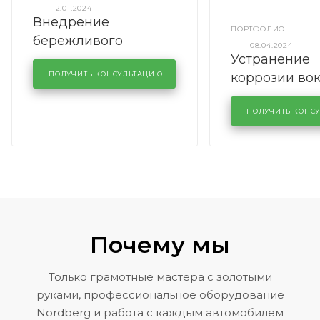
—
12.01.2024
Внедрение
ПОРТФОЛИО
бережливого
—
08.04.2024
Устранение
производства в
коррозии во
кузовном сервисе
ПОЛУЧИТЬ КОНСУЛЬТАЦИЮ
лобового сте
KUTUZOVV
районе задн
ПОЛУЧИТЬ КОНС
Volkswagen 
Почему мы
Только грамотные мастера с золотыми
руками, профессиональное оборудование
Nordberg и работа с каждым автомобилем