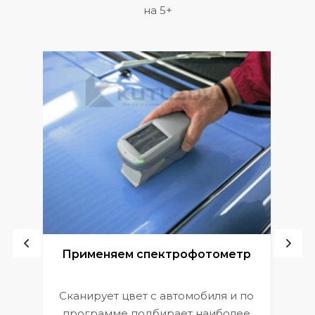
на 5+
ой
Применяем спектрофотометр
Сканирует цвет с автомобиля и по
П
программе подбирает наиболее