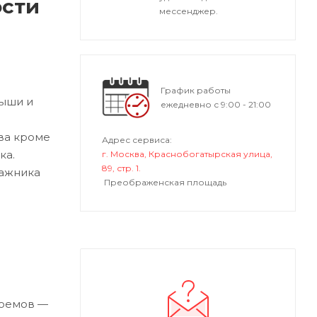
ости
мессенджер.
График работы
рыши и
ежедневно с 9:00 - 21:00
ва кроме
Адрес сервиса:
ка.
г. Москва, Краснобогатырская улица,
89, стр. 1.
гажника
Преображенская площадь
роемов —