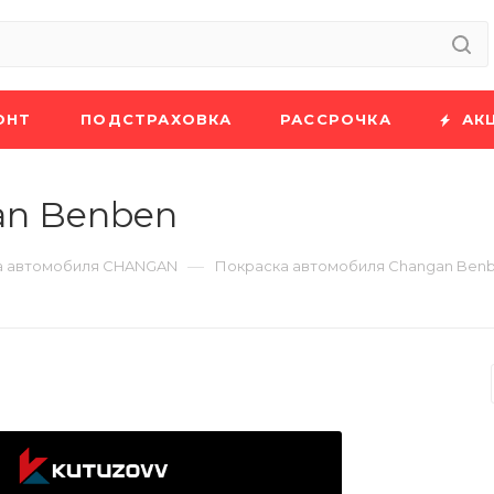
ОНТ
ПОДСТРАХОВКА
РАССРОЧКА
АК
an Benben
—
а автомобиля CHANGAN
Покраска автомобиля Changan Ben