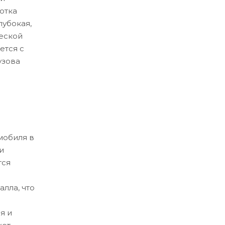
отка
лубокая,
еской
ется с
узова
мобиля в
и
тся
лла, что
я и