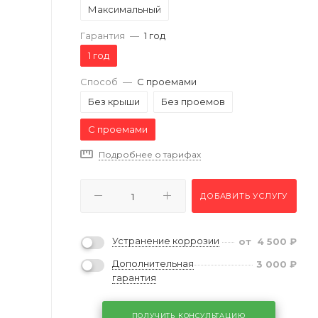
Максимальный
Гарантия
—
1 год
1 год
Способ
—
С проемами
Без крыши
Без проемов
С проемами
Подробнее о тарифах
ДОБАВИТЬ УСЛУГУ
Устранение коррозии
от
4 500
₽
Дополнительная
3 000
₽
гарантия
ПОЛУЧИТЬ КОНСУЛЬТАЦИЮ