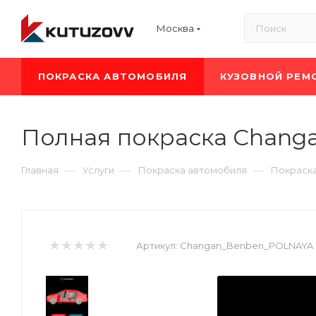
Москва
ПОКРАСКА АВТОМОБИЛЯ
КУЗОВНОЙ РЕМ
Полная покраска Chang
—
—
—
Главная
Услуги
Покраска автомобиля
Покраск
Артикул:
Changan_Benben_POLNAYA