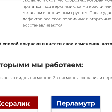
сколы, но и скрытую коррозию, которая мо
прятаться под верхними слоями краски ил
металлом и первичным грунтом. После уда
дефектов все слои первичных и вторичных
восстанавливаются.
способ покраски и внести свои изменения, кот
торыми мы работаем:
сколько видов пигментов. За пигменты ксералик и пер