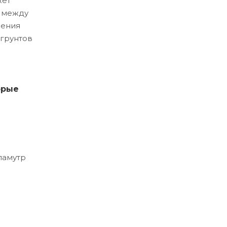
жет
и между
ления
 грунтов
орые
ламутр