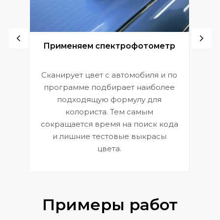
ой
Применяем спектрофотометр
Сканирует цвет с автомобиля и по
П
программе подбирает наиболее
к
э
подходящую формулу для
 и
В
колориста. Тем самым
сокращается время на поиск кода
и лишние тестовые выкрасы
цвета.
Примеры работ