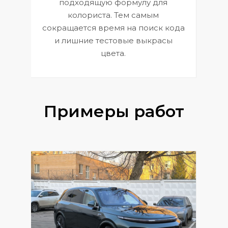
к
э
подходящую формулу для
 и
В
колориста. Тем самым
сокращается время на поиск кода
и лишние тестовые выкрасы
цвета.
Примеры работ