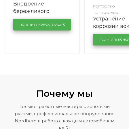
Внедрение
ПОРТФОЛИО
бережливого
—
08.04.2024
Устранение
производства в
коррозии во
кузовном сервисе
ПОЛУЧИТЬ КОНСУЛЬТАЦИЮ
лобового сте
KUTUZOVV
районе задн
ПОЛУЧИТЬ КОНС
Volkswagen 
Почему мы
Только грамотные мастера с золотыми
руками, профессиональное оборудование
Nordberg и работа с каждым автомобилем
на 5+