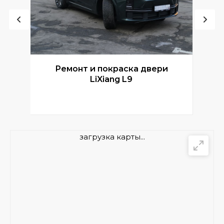
Ремонт и покраска двери
Р
LiXiang L9
загрузка карты...