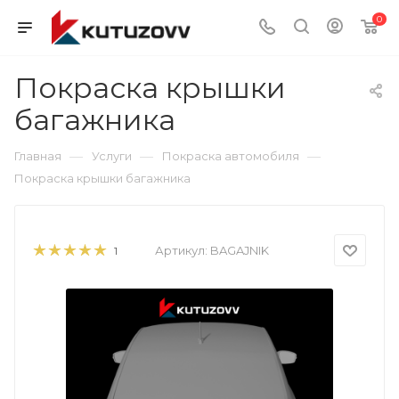
0
Покраска крышки
багажника
—
—
—
Главная
Услуги
Покраска автомобиля
Покраска крышки багажника
Артикул:
BAGAJNIK
1