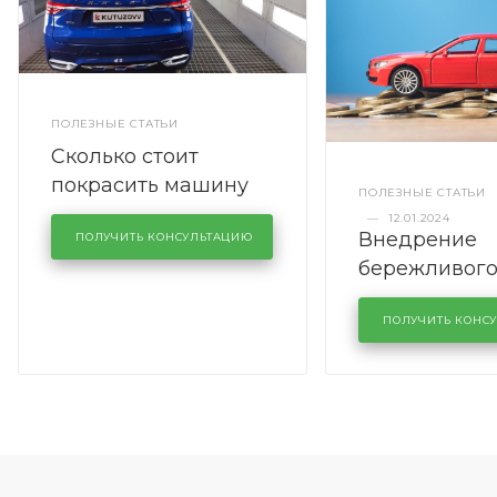
ПОЛЕЗНЫЕ СТАТЬИ
Сколько стоит
покрасить машину
ПОЛЕЗНЫЕ СТАТЬИ
полностью
—
12.01.2024
Внедрение
ПОЛУЧИТЬ КОНСУЛЬТАЦИЮ
бережливог
производств
кузовном се
ПОЛУЧИТЬ КОНС
KUTUZOVV