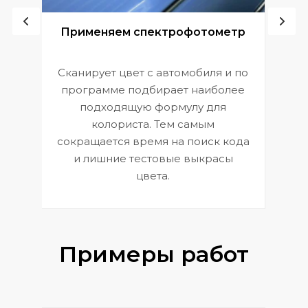
ой
Применяем спектрофотометр
Сканирует цвет с автомобиля и по
П
программе подбирает наиболее
к
э
подходящую формулу для
 и
В
колориста. Тем самым
сокращается время на поиск кода
и лишние тестовые выкрасы
цвета.
Примеры работ