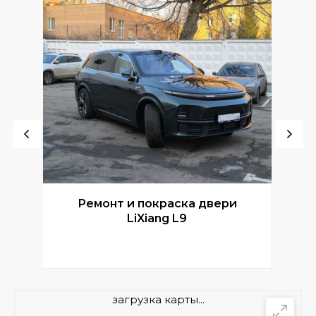
Ремонт и покраска двери
Р
LiXiang L9
загрузка карты...