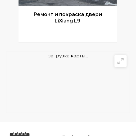
Ремонт и покраска двери
Р
LiXiang L9
загрузка карты...