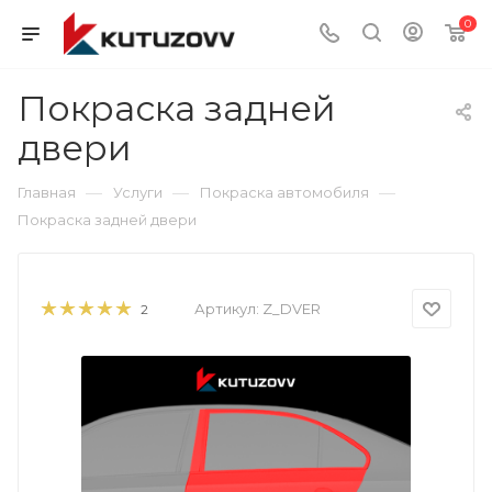
0
Покраска задней
двери
—
—
—
Главная
Услуги
Покраска автомобиля
Покраска задней двери
Артикул:
Z_DVER
2