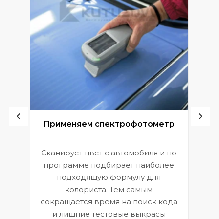
ой
Применяем спектрофотометр
Сканирует цвет с автомобиля и по
П
программе подбирает наиболее
к
э
подходящую формулу для
 и
В
колориста. Тем самым
сокращается время на поиск кода
и лишние тестовые выкрасы