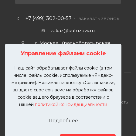
+7 (499) 302-00-57
ЗАКАЗАТЬ ЗВОНОК
zakaz@kutuzovv.ru
г. Москва, Краснобогатырская
улица, 89, стр. 1.
Управление файлами cookie
Наш сайт обрабатывает файлы cookie (в том
числе, файлы cookie, используемые «Яндекс-
метрикой»). Нажимая на кнопку «Соглашаюсь»,
вы даете свое согласие на обработку файлов
2026 © KUTUZOVV | Кузовной ремонт и покраска
cookie вашего браузера в соответствии с
автомобилей. Вся информация на сайте – собственность
нашей
политикой конфиденциальности
ООО "КУТУЗОВВ"
Публикация информации с сайта KUTUZOVV.RU без
Подробнее
разрешения запрещена. Все права защищены.
Почта: zakaz@kutuzovv.ru
Телефон: 8(499)-302-00-57