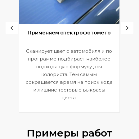
ой
Применяем спектрофотометр
Сканирует цвет с автомобиля и по
П
программе подбирает наиболее
к
э
подходящую формулу для
 и
В
колориста. Тем самым
сокращается время на поиск кода
и лишние тестовые выкрасы
цвета.
Примеры работ