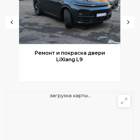
Ремонт и покраска двери
Р
LiXiang L9
загрузка карты...