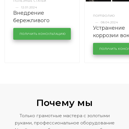
ПОЛЕЗНЫЕ СТАТЬИ
—
12.01.2024
Внедрение
ПОРТФОЛИО
бережливого
—
08.04.2024
Устранение
производства в
коррозии во
кузовном сервисе
ПОЛУЧИТЬ КОНСУЛЬТАЦИЮ
лобового сте
KUTUZOVV
районе задн
ПОЛУЧИТЬ КОНС
Volkswagen 
Почему мы
Только грамотные мастера с золотыми
руками, профессиональное оборудование