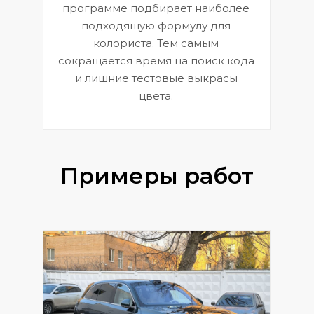
П
программе подбирает наиболее
к
э
подходящую формулу для
 и
В
колориста. Тем самым
сокращается время на поиск кода
и лишние тестовые выкрасы
цвета.
Примеры работ