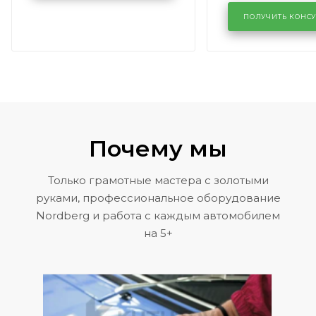
лобового сте
KUTUZOVV
районе задн
ПОЛУЧИТЬ КОНС
Volkswagen 
Почему мы
Только грамотные мастера с золотыми
руками, профессиональное оборудование
Nordberg и работа с каждым автомобилем
на 5+