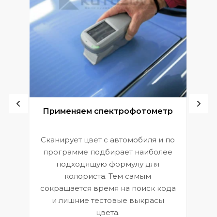
ой
Применяем спектрофотометр
Сканирует цвет с автомобиля и по
П
программе подбирает наиболее
к
э
подходящую формулу для
 и
В
колориста. Тем самым
сокращается время на поиск кода
и лишние тестовые выкрасы
цвета.