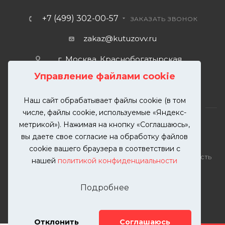
+7 (499) 302-00-57
ЗАКАЗАТЬ ЗВОНОК
zakaz@kutuzovv.ru
г. Москва, Краснобогатырская
улица, 89, стр. 1.
Управление файлами cookie
Наш сайт обрабатывает файлы cookie (в том
числе, файлы cookie, используемые «Яндекс-
метрикой»). Нажимая на кнопку «Соглашаюсь»,
вы даете свое согласие на обработку файлов
2026 © KUTUZOVV | Кузовной ремонт и покраска
cookie вашего браузера в соответствии с
автомобилей. Вся информация на сайте – собственность
нашей
политикой конфиденциальности
ООО "КУТУЗОВВ"
Публикация информации с сайта KUTUZOVV.RU без
Подробнее
разрешения запрещена. Все права защищены.
Почта: zakaz@kutuzovv.ru
Телефон: 8(499)-302-00-57
Отклонить
Соглашаюсь