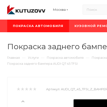
Москва
ПОКРАСКА АВТОМОБИЛЯ
КУЗОВНОЙ РЕМ
Покраска заднего бампе
—
—
—
Главная
Услуги
Покраска автомобиля
Покраска
Покраска заднего бампера AUDI Q7 45 TFSI
Артикул:
AUDI_Q7_45_TFSI_Z_BAMPE