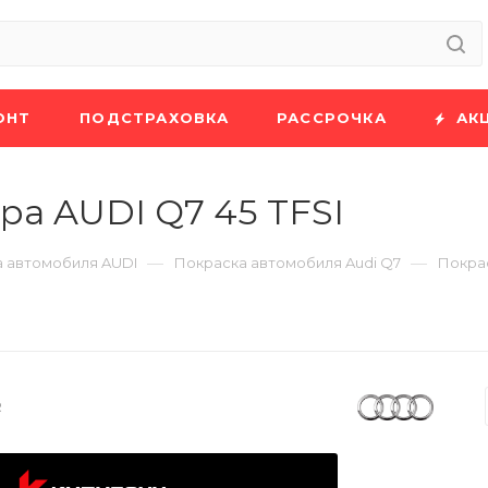
ОНТ
ПОДСТРАХОВКА
РАССРОЧКА
АК
ра AUDI Q7 45 TFSI
—
—
 автомобиля AUDI
Покраска автомобиля Audi Q7
Покрас
R