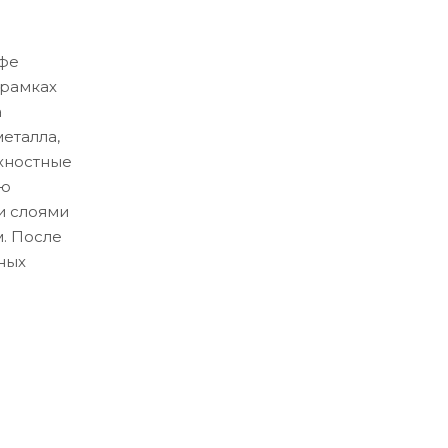
ифе
 рамках
а
еталла,
рхностные
ую
и слоями
. После
ных