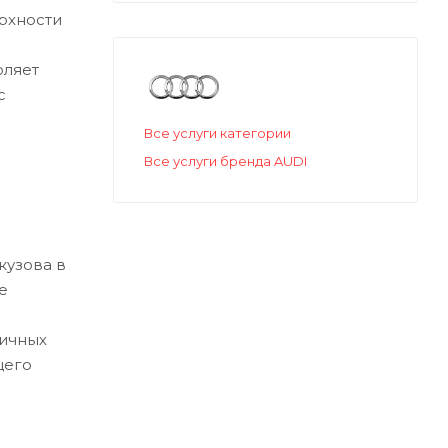
рхности
оляет
с
Все услуги категории
Все услуги бренда AUDI
кузова в
е
о
вичных
щего