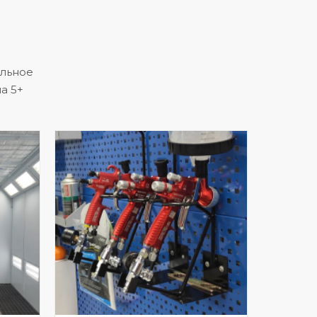
альное
а 5+