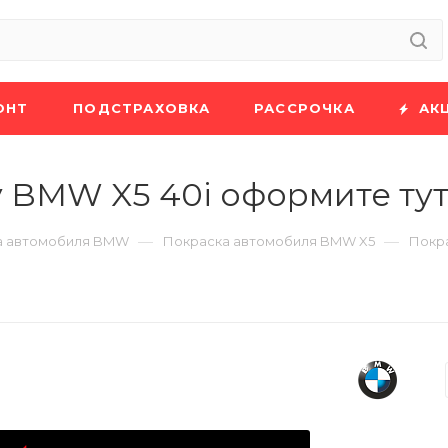
ОНТ
ПОДСТРАХОВКА
РАССРОЧКА
АК
 BMW X5 40i оформите ту
—
—
а автомобиля BMW
Покраска автомобиля BMW X5
Покр