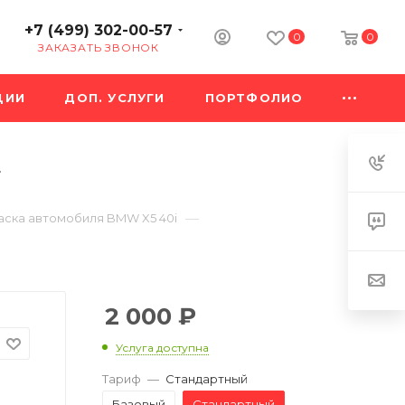
+7 (499) 302-00-57
0
0
ЗАКАЗАТЬ ЗВОНОК
ЦИИ
ДОП. УСЛУГИ
ПОРТФОЛИО
т
—
аска автомобиля BMW X5 40i
2 000
₽
Услуга доступна
Тариф
—
Стандартный
Базовый
Стандартный