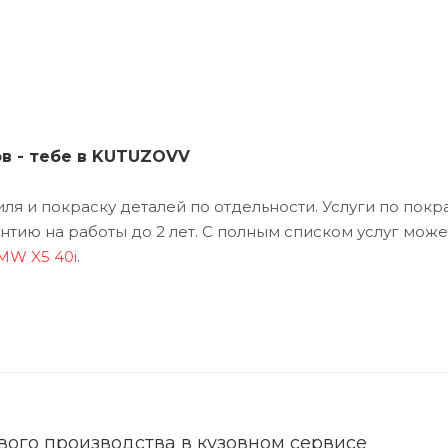
ов - тебе в KUTUZOVV
я и покраску деталей по отдельности. Услуги по покр
тию на работы до 2 лет. С полным списком услуг може
MW X5 40i
.
ого производства в кузовном сервисе