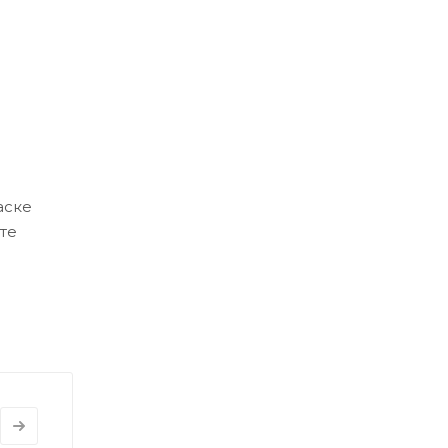
аске
те