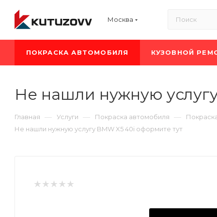
Москва
ПОКРАСКА АВТОМОБИЛЯ
КУЗОВНОЙ РЕМ
Не нашли нужную услугу
—
—
—
Главная
Услуги
Покраска автомобиля
Покраск
Не нашли нужную услугу BMW X5 40i оформите тут