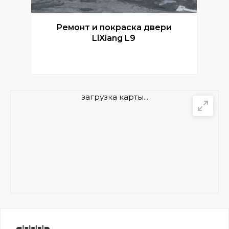
Ремонт и покраска двери
Р
LiXiang L9
загрузка карты...