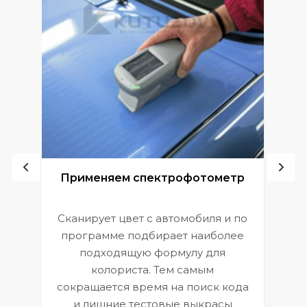
ой
Применяем спектрофотометр
Сканирует цвет с автомобиля и по
П
программе подбирает наиболее
к
э
подходящую формулу для
 и
В
колориста. Тем самым
сокращается время на поиск кода
и лишние тестовые выкрасы