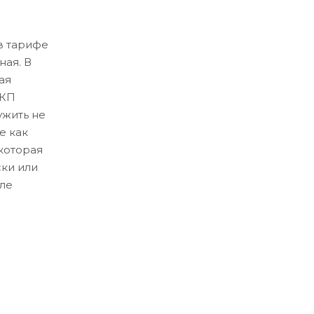
в тарифе
ная. В
ая
ЛКП
ужить не
е как
которая
ски или
ле