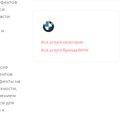
ефектов
ся
асти
 и
Все услуги категории
Все услуги бренда BMW
ске
ентов
ефекты на
хности,
нением
ся для
 к