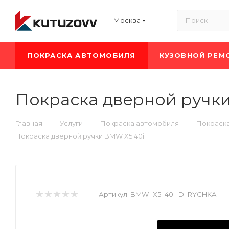
Москва
ПОКРАСКА АВТОМОБИЛЯ
КУЗОВНОЙ РЕМ
Покраска дверной ручк
—
—
—
Главная
Услуги
Покраска автомобиля
Покраск
Покраска дверной ручки BMW X5 40i
Артикул:
BMW_X5_40i_D_RYCHKA