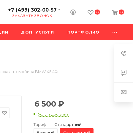
+7 (499) 302-00-57
0
0
ЗАКАЗАТЬ ЗВОНОК
ЦИИ
ДОП. УСЛУГИ
ПОРТФОЛИО
—
аска автомобиля BMW X5 40i
6 500
₽
Услуга доступна
Тариф
—
Стандартный
Базовый
Стандартный