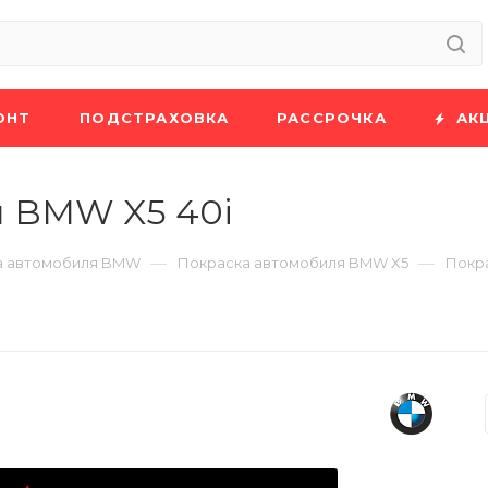
ОНТ
ПОДСТРАХОВКА
РАССРОЧКА
АК
и BMW X5 40i
—
—
а автомобиля BMW
Покраска автомобиля BMW X5
Покр