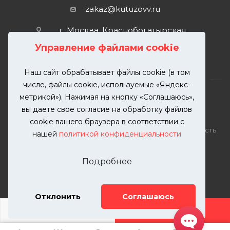
zakaz@kutuzovv.ru
г. Москва, Краснобогатырская
улица, 89, стр. 1.
Управление файлами cookie
Наш сайт обрабатывает файлы cookie (в том
числе, файлы cookie, используемые «Яндекс-
метрикой»). Нажимая на кнопку «Соглашаюсь»,
вы даете свое согласие на обработку файлов
2026 © KUTUZOVV | Кузовной ремонт и покраска
cookie вашего браузера в соответствии с
автомобилей. Вся информация на сайте – собственность
нашей
политикой конфиденциальности
ООО "КУТУЗОВВ"
Публикация информации с сайта KUTUZOVV.RU без
Подробнее
разрешения запрещена. Все права защищены.
Почта: zakaz@kutuzovv.ru
Телефон: 8(499)-302-00-57
Отклонить
Соглашаюсь
ДОБАВИТЬ УСЛУГУ