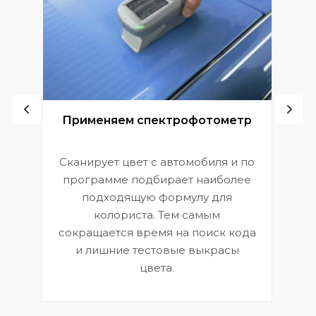
ой
Применяем спектрофотометр
Сканирует цвет с автомобиля и по
П
программе подбирает наиболее
к
э
подходящую формулу для
 и
В
колориста. Тем самым
сокращается время на поиск кода
и лишние тестовые выкрасы
цвета.