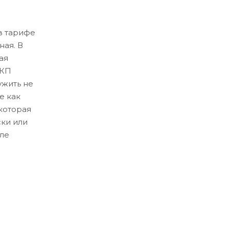
в тарифе
ная. В
ая
ЛКП
ужить не
е как
которая
ски или
ле