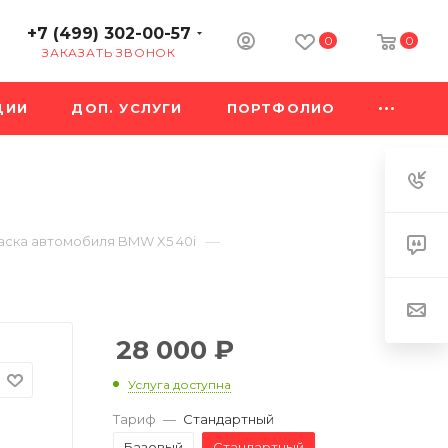
+7 (499) 302-00-57
0
0
ЗАКАЗАТЬ ЗВОНОК
ЦИИ
ДОП. УСЛУГИ
ПОРТФОЛИО
—
аска автомобиля BMW X5 40i
28 000
₽
Услуга доступна
Тариф
—
Стандартный
Базовый
Стандартный