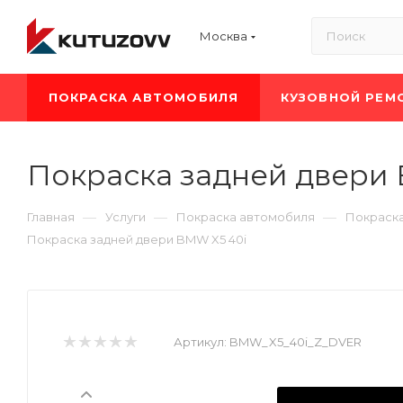
Москва
ПОКРАСКА АВТОМОБИЛЯ
КУЗОВНОЙ РЕМ
Покраска задней двери
—
—
—
Главная
Услуги
Покраска автомобиля
Покраск
Покраска задней двери BMW X5 40i
Артикул:
BMW_X5_40i_Z_DVER