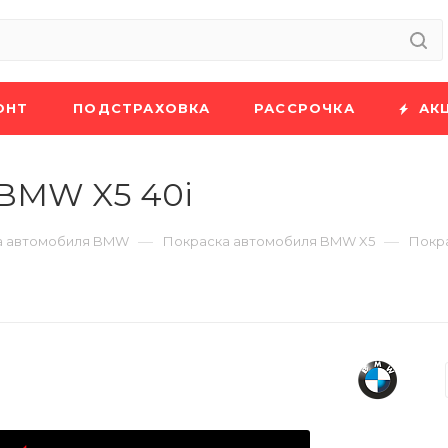
ОНТ
ПОДСТРАХОВКА
РАССРОЧКА
АК
 BMW X5 40i
—
—
а автомобиля BMW
Покраска автомобиля BMW X5
Покр