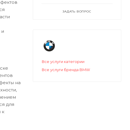
ефектов
ся
ЗАДАТЬ ВОПРОС
асти
 и
Все услуги категории
ске
Все услуги бренда BMW
ентов
ефекты на
хности,
нением
ся для
 к