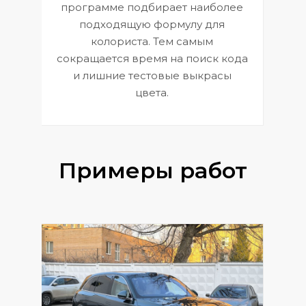
П
программе подбирает наиболее
к
э
подходящую формулу для
 и
В
колориста. Тем самым
сокращается время на поиск кода
и лишние тестовые выкрасы
цвета.
Примеры работ