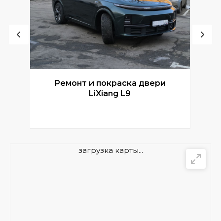
Ремонт и покраска двери
Р
LiXiang L9
загрузка карты...