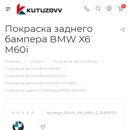
0
Покраска заднего
бампера BMW X6
M60i
—
—
—
Главная
Услуги
Покраска автомобиля
—
Покраска автомобиля BMW
—
Покраска автомобиля BMW X6
—
Покраска автомобиля BMW X6 M60i
Покраска заднего бампера BMW X6 M60i
Артикул:
BMW_X6_M60i_Z_BAMPER