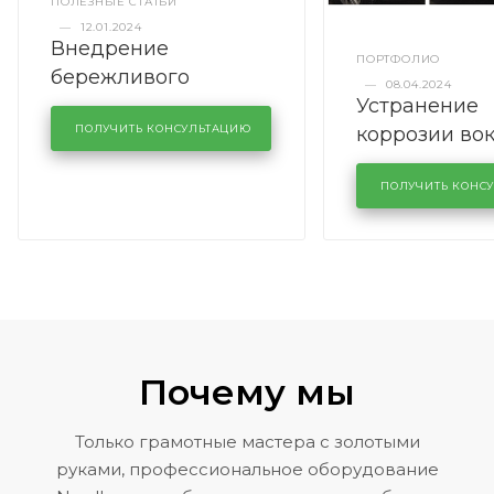
ПОЛЕЗНЫЕ СТАТЬИ
—
12.01.2024
Внедрение
ПОРТФОЛИО
бережливого
—
08.04.2024
Устранение
производства в
коррозии во
кузовном сервисе
ПОЛУЧИТЬ КОНСУЛЬТАЦИЮ
лобового сте
KUTUZOVV
районе задн
ПОЛУЧИТЬ КОНС
Volkswagen 
Почему мы
Только грамотные мастера с золотыми
руками, профессиональное оборудование