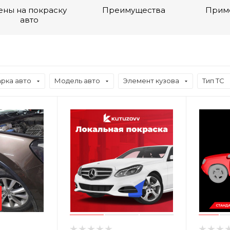
ены на покраску
Преимущества
Прим
авто
рка авто
Модель авто
Элемент кузова
Тип ТС