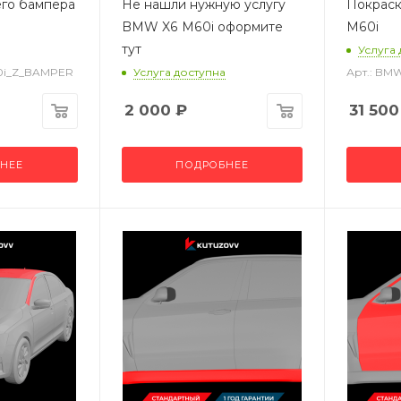
его бампера
Не нашли нужную услугу
Покраск
BMW X6 M60i оформите
M60i
тут
Услуга
0i_Z_BAMPER
Услуга доступна
Арт.: BM
2 000
₽
31 500
НЕЕ
ПОДРОБНЕЕ