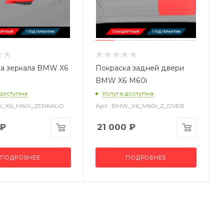
а зеркала BMW X6
Покраска задней двери
BMW X6 M60i
 доступна
Услуга доступна
W_X6_M60i_ZERKALO
Арт.: BMW_X6_M60i_Z_DVER
₽
21 000
₽
ПОДРОБНЕЕ
ПОДРОБНЕЕ