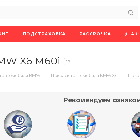
ОНТ
ПОДСТРАХОВКА
РАССРОЧКА
АК
MW X6 M60i
18
—
—
а автомобиля BMW
Покраска автомобиля BMW X6
Покр
Рекомендуем ознаком