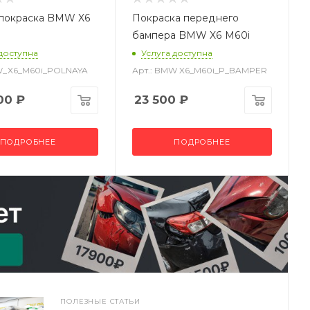
 покраска BMW X6
Покраска переднего
бампера BMW X6 M60i
 доступна
Услуга доступна
W_X6_M60i_POLNAYA
Арт.: BMW X6_M60i_P_BAMPER
00
₽
23 500
₽
ПОДРОБНЕЕ
ПОДРОБНЕЕ
ПОЛЕЗНЫЕ СТАТЬИ