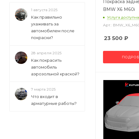
Покраска задн
BMW X6 M60i
1 августа 2025
Как правильно
Услуга доступна
ухаживать за
Арт.: BMW_X6_M6
автомобилем после
покраски?
23 500
₽
28 апреля 2025
ПОДРОБ
Как покрасить
автомобиль
аэрозольной краской?
7 марта 2025
Что входит в
арматурные работы?