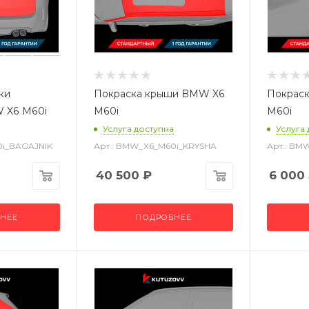
ки
Покраска крыши BMW X6
Покраск
 X6 M60i
M60i
M60i
Услуга доступна
Услуга
0i_BAGAJNIK
Арт.: BMW_X6_M60i_KRYSHA
Арт.: BM
40 500
₽
6 000
НЕЕ
ПОДРОБНЕЕ