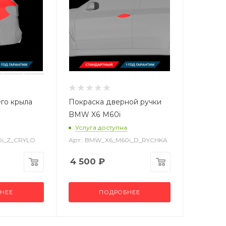
го крыла
Покраска дверной ручки
BMW X6 M60i
Услуга доступна
0i_Z_CRYLO
Арт.: BMW_X6_M60i_D_RYCHKA
4 500
₽
НЕЕ
ПОДРОБНЕЕ