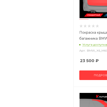
Покраска крыш
багажника BMW
Услуга доступна
Арт.: BMW_X6_M6
23 500
₽
ПОДРОБ