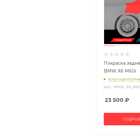
Покраска задне
BMW X6 M60i
Услуга доступна
Арт.: BMW_X6_M6
23 500
₽
ПОДРОБ