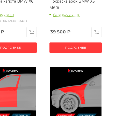
а капота BMW X6
Покраска арок BMW X6
M60i
 доступна
Услуга доступна
W_X6_M60i_KAPOT
₽
39 500
₽
ПОДРОБНЕЕ
ПОДРОБНЕЕ