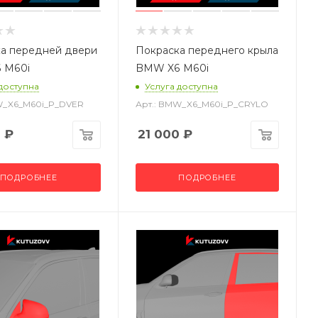
а передней двери
Покраска переднего крыла
 M60i
BMW X6 M60i
 доступна
Услуга доступна
W_X6_M60i_P_DVER
Арт.: BMW_X6_M60i_P_CRYLO
0
₽
21 000
₽
ПОДРОБНЕЕ
ПОДРОБНЕЕ