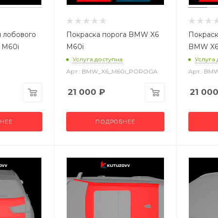
 лобового
Покраска порога BMW X6
Покраск
 M60i
M60i
BMW X6
Услуга доступна
Услуга
Арт.: BMW_X6_M60i_POROGA
Арт.: BM
21 000
₽
21 00
НЕЕ
ПОДРОБНЕЕ