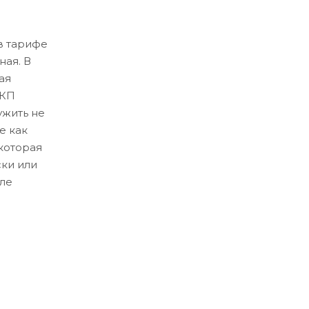
в тарифе
ная. В
ая
ЛКП
ужить не
е как
которая
ски или
ле