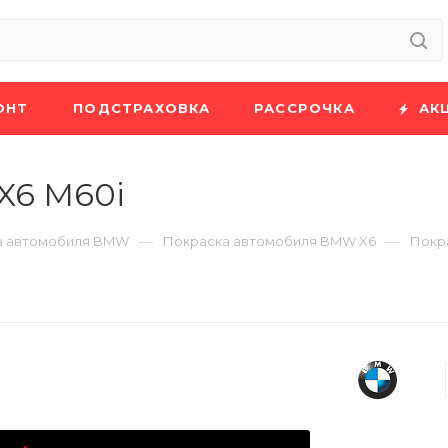
ОНТ
ПОДСТРАХОВКА
РАССРОЧКА
АК
X6 M60i
—
—
а автомобиля BMW
Покраска автомобиля BMW X6
Покр