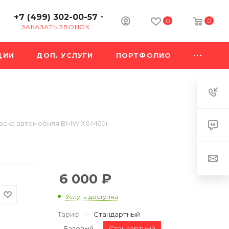
+7 (499) 302-00-57
0
0
ЗАКАЗАТЬ ЗВОНОК
ЦИИ
ДОП. УСЛУГИ
ПОРТФОЛИО
—
аска автомобиля BMW X6 M60i
6 000
₽
Услуга доступна
Тариф
—
Стандартный
Базовый
Стандартный