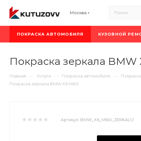
Москва
ПОКРАСКА АВТОМОБИЛЯ
КУЗОВНОЙ РЕМ
Покраска зеркала BMW 
—
—
—
Главная
Услуги
Покраска автомобиля
Покраск
Покраска зеркала BMW X6 M60i
Артикул:
BMW_X6_M60i_ZERKALO