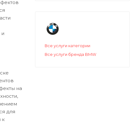
ефектов
ся
асти
 и
Все услуги категории
Все услуги бренда BMW
ске
ентов
ефекты на
хности,
нением
ся для
 к